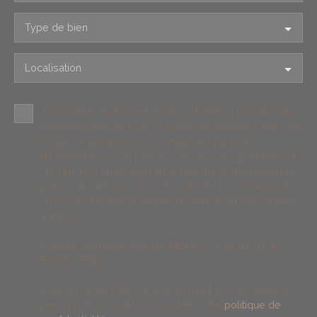
Type de bien
Localisation
J'accepte le traitement de mes données personnelles
conformément au RGPD. Si vous ne souhaitez pas faire
l'objet de prospection commerciale par voie
téléphonique, vous pouvez vous inscrire gratuitement
sur la liste d'opposition au démarchage téléphonique,
prévu par l'article L223-1 du code de la consommation,
sur le site Internet www.bloctel.gouv.fr ou par courrier
adressé à :
Société Worldline, Service Bloctel, CS 61311, 41013
BLOIS CEDEX.
Pour en savoir plus sur le traitement de vos données
personnelles, veuillez consulter notre
politique de