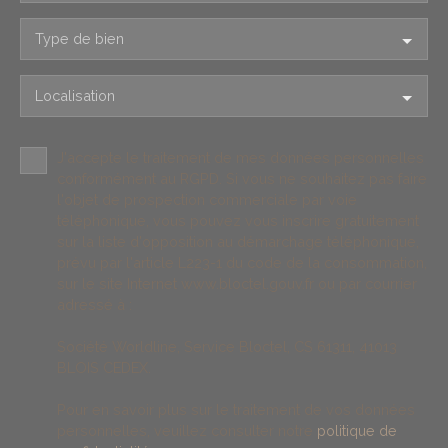
Type de bien
Localisation
J'accepte le traitement de mes données personnelles
conformément au RGPD. Si vous ne souhaitez pas faire
l'objet de prospection commerciale par voie
téléphonique, vous pouvez vous inscrire gratuitement
sur la liste d'opposition au démarchage téléphonique,
prévu par l'article L223-1 du code de la consommation,
sur le site Internet www.bloctel.gouv.fr ou par courrier
adressé à :
Société Worldline, Service Bloctel, CS 61311, 41013
BLOIS CEDEX.
Pour en savoir plus sur le traitement de vos données
personnelles, veuillez consulter notre
politique de