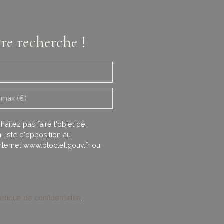
re recherche !
 max (€)
itez pas faire l'objet de
liste d'opposition au
nternet www.bloctel.gouv.fr ou
litique de confidentialité
.