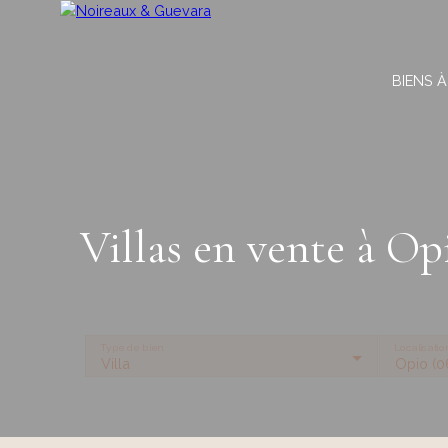
BIENS À
Villas en vente à Op
Type de bien
Localisatio
Villa
Opio (0